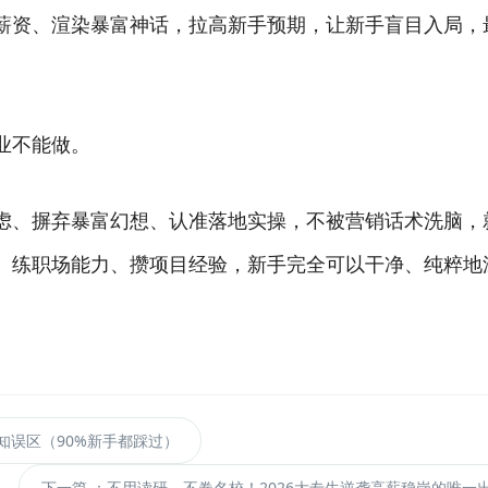
资、渲染暴富神话，拉高新手预期，让新手盲目入局，
业不能做。
、摒弃暴富幻想、认准落地实操，不被营销话术洗脑，
、练职场能力、攒项目经验，新手完全可以干净、纯粹地
知误区（90%新手都踩过）
下一篇
：不用读研、不卷名校！2026大专生逆袭高薪稳岗的唯一