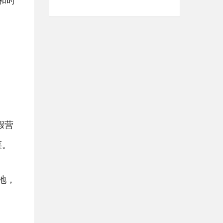
和时
假营
菜。
地，