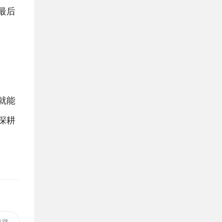
最后
就能
深耕
出路