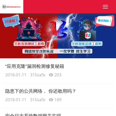
Togg
navi
“应用克隆”漏洞检测修复秘籍
2018-01-11
315safe
203
隐患下的公共网络， 你还敢用吗？
2018-01-11
315safe
189